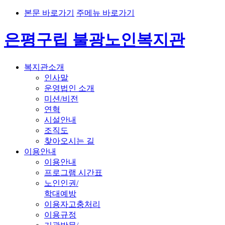
본문 바로가기
주메뉴 바로가기
은평구립 불광노인복지관
복지관소개
인사말
운영법인 소개
미션/비전
연혁
시설안내
조직도
찾아오시는 길
이용안내
이용안내
프로그램 시간표
노인인권/
학대예방
이용자고충처리
이용규정